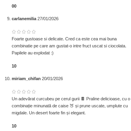
0
0
carlanemilia
27/01/2026
Foarte gustoase si delicate. Cred ca este cea mai buna
combinatie pe care am gustat-o intre fruct uscat si ciocolata.
Papilele au explodat :)
1
0
miriam_chifan
20/01/2026
Un adevărat curcubeu pe cerul gurii 🍫 Praline delicioase, cu o
combinație minunată de caise 🍑 și prune uscate, umplute cu
migdale. Un desert foarte fin și elegant.
1
0