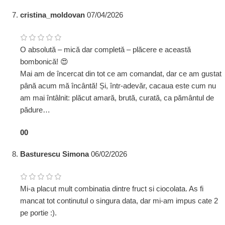
cristina_moldovan
07/04/2026
O absolută – mică dar completă – plăcere e această
bombonică! 😍
Mai am de încercat din tot ce am comandat, dar ce am gustat
până acum mă încântă! Și, într-adevăr, cacaua este cum nu
am mai întâlnit: plăcut amară, brută, curată, ca pământul de
pădure…
0
0
Basturescu Simona
06/02/2026
Mi-a placut mult combinatia dintre fruct si ciocolata. As fi
mancat tot continutul o singura data, dar mi-am impus cate 2
pe portie :).