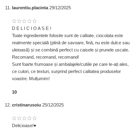
laurentiu.placinta
29/12/2025
D E L I C I O A S E !
Toate ingredientele folosite sunt de calitate, ciocolata este
realmente specială (plină de savoare, fină, nu este dulce sau
uleioasă) și se combină perfect cu caisele și prunele uscate.
Recomand, recomand, recomand!
Sunt foarte frumoase și ambalajele/cutiile pe care le-ați ales,
ce culori, ce texturi, surprind perfect calitatea produselor
voastre. Mulțumim!
1
0
cristinarusoiu
25/12/2025
Delicioase!♥️