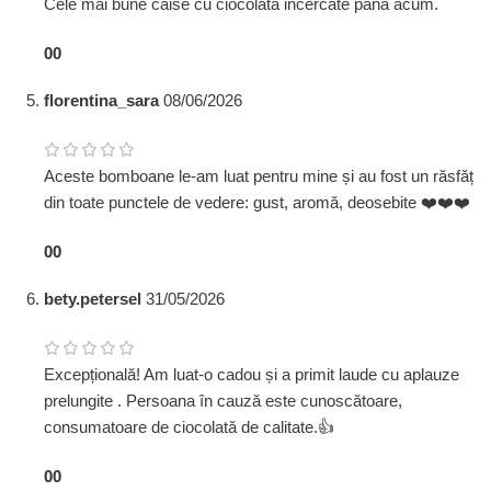
Cele mai bune caise cu ciocolată incercate până acum.
0
0
florentina_sara
08/06/2026
Aceste bomboane le-am luat pentru mine și au fost un răsfăț
din toate punctele de vedere: gust, aromă, deosebite ❤️❤️❤️
0
0
bety.petersel
31/05/2026
Excepțională! Am luat-o cadou și a primit laude cu aplauze
prelungite . Persoana în cauză este cunoscătoare,
consumatoare de ciocolată de calitate.👍
0
0