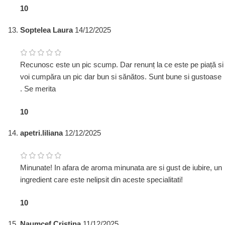
1
0
Soptelea Laura
14/12/2025
Recunosc este un pic scump. Dar renunț la ce este pe piață si
voi cumpăra un pic dar bun si sănătos. Sunt bune si gustoase
. Se merita
1
0
apetri.liliana
12/12/2025
Minunate! In afara de aroma minunata are si gust de iubire, un
ingredient care este nelipsit din aceste specialitati!
1
0
Naumcef Cristina
11/12/2025