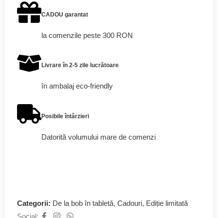
CADOU garantat
la comenzile peste 300 RON
Livrare în 2-5 zile lucrătoare
în ambalaj eco-friendly
Posibile întârzieri
Datorită volumului mare de comenzi
Categorii:
De la bob în tabletă
,
Cadouri
,
Ediție limitată
Social: