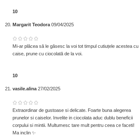
1
0
Margarit Teodora
09/04/2025
Mi-ar plăcea să le găsesc la voi tot timpul cutiuțele acestea cu
caise, prune cu ciocolată de la voi.
1
0
vasile.alina
27/02/2025
Extraordinar de gustoase si delicate. Foarte buna alegerea
prunelor si caiselor. Invelite in ciocolata aduc dublu beneficii
corpului si mintii. Multumesc tare mult pentru ceea ce faceti!
Ma inclin ✨️