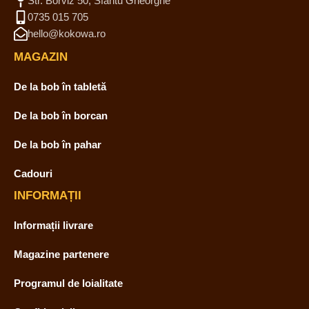
Str. Borviz 50, Sfântu Gheorghe
0735 015 705
hello@kokowa.ro
MAGAZIN
De la bob în tabletă
De la bob în borcan
De la bob în pahar
Cadouri
INFORMAȚII
Informații livrare
Magazine partenere
Programul de loialitate