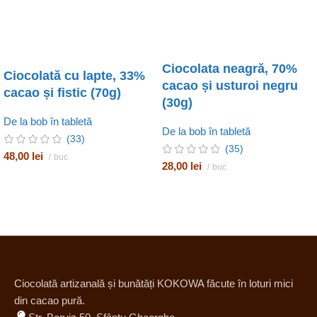
Ciocolata neagră, 70%
Ciocolată cu lapte, 33%
cacao și usturoi negru
cacao și fistic (70g)
(30g)
De la bob în tabletă
De la bob în tabletă
(33)
(35)
48,00
lei
buc
28,00
lei
buc
Ciocolată artizanală și bunătăți KOKOWA făcute în loturi mici
din cacao pură.