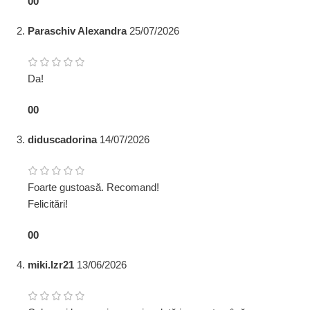
0
0
Paraschiv Alexandra
25/07/2026
Da!
0
0
diduscadorina
14/07/2026
Foarte gustoasă. Recomand!
Felicitări!
0
0
miki.lzr21
13/06/2026