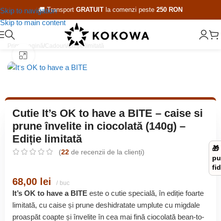
🚚 Transport
GRATUIT
la comenzi peste
250 RON
Skip to navigation
Skip to main content
Prima pagină
/
Cadouri
/
Ediție limitată
Click pentru a mări
Cutie It’s OK to have a BITE – caise si
prune învelite in ciocolată (140g) –
Ediție limitată
🎁
(
22
de recenzii de la clienți)
pu
fid
68,00
lei
buc
It’s OK to have a BITE
este o cutie specială, în ediție foarte
limitată, cu caise și prune deshidratate umplute cu migdale
proaspăt coapte și învelite în cea mai fină ciocolată bean-to-