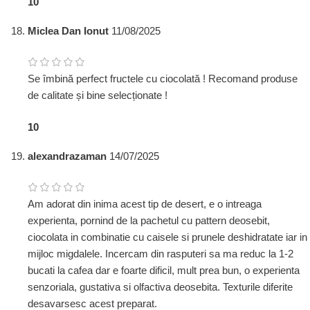
1
0
Miclea Dan Ionut
11/08/2025
Se îmbină perfect fructele cu ciocolată ! Recomand produse
de calitate și bine selecționate !
1
0
alexandrazaman
14/07/2025
Am adorat din inima acest tip de desert, e o intreaga
experienta, pornind de la pachetul cu pattern deosebit,
ciocolata in combinatie cu caisele si prunele deshidratate iar in
mijloc migdalele. Incercam din rasputeri sa ma reduc la 1-2
bucati la cafea dar e foarte dificil, mult prea bun, o experienta
senzoriala, gustativa si olfactiva deosebita. Texturile diferite
desavarsesc acest preparat.