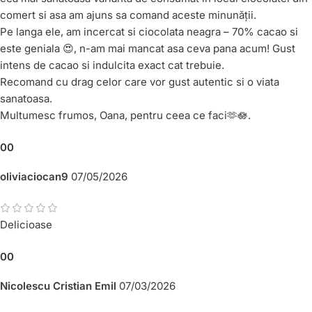
comert si asa am ajuns sa comand aceste minunății.
Pe langa ele, am incercat si ciocolata neagra – 70% cacao si
este geniala 😍, n-am mai mancat asa ceva pana acum! Gust
intens de cacao si indulcita exact cat trebuie.
Recomand cu drag celor care vor gust autentic si o viata
sanatoasa.
Multumesc frumos, Oana, pentru ceea ce faci🫶🪷.
0
0
oliviaciocan9
07/05/2026
Delicioase
0
0
Nicolescu Cristian Emil
07/03/2026